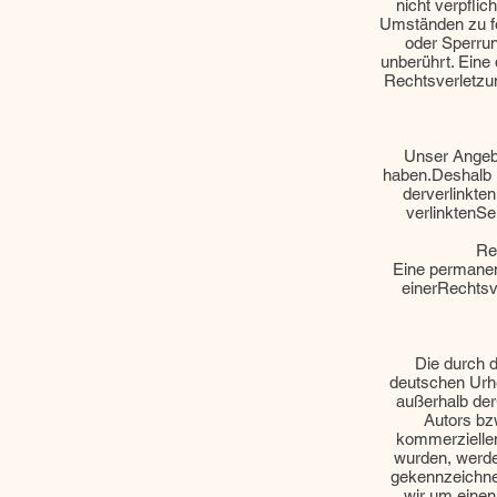
nicht verpfli
Umständen zu for
oder Sperrun
unberührt. Eine
Rechtsverletzu
Unser Angebo
haben.Deshalb k
derverlinkten
verlinktenSe
Re
Eine permanent
einerRechtsv
Die durch d
deutschen Urhe
außerhalb der
Autors bzw
kommerziellen 
wurden, werden
gekennzeichnet
wir um eine