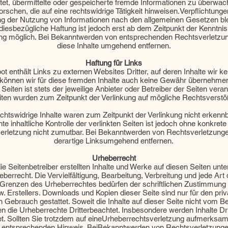
chtet, übermittelte oder gespeicherte fremde Informationen zu überwa
schen, die auf eine rechtswidrige Tätigkeit hinweisen.Verpflichtunge
g der Nutzung von Informationen nach den allgemeinen Gesetzen ble
 diesbezügliche Haftung ist jedoch erst ab dem Zeitpunkt der Kenntnis
ng möglich. Bei Bekanntwerden von entsprechenden Rechtsverletzu
diese Inhalte umgehend entfernen.
Haftung für Links
t enthält Links zu externen Websites Dritter, auf deren Inhalte wir ke
önnen wir für diese fremden Inhalte auch keine Gewähr übernehmen.
 Seiten ist stets der jeweilige Anbieter oder Betreiber der Seiten veran
iten wurden zum Zeitpunkt der Verlinkung auf mögliche Rechtsverstö
chtswidrige Inhalte waren zum Zeitpunkt der Verlinkung nicht erkennb
e inhaltliche Kontrolle der verlinkten Seiten ist jedoch ohne konkret
erletzung nicht zumutbar. Bei Bekanntwerden von Rechtsverletzung
derartige Linksumgehend entfernen.
Urheberrecht
ie Seitenbetreiber erstellten Inhalte und Werke auf diesen Seiten unt
berrecht. Die Vervielfältigung, Bearbeitung, Verbreitung und jede Art
Grenzen des Urheberrechtes bedürfen der schriftlichen Zustimmung 
. Erstellers. Downloads und Kopien dieser Seite sind nur für den priv
Gebrauch gestattet. Soweit die Inhalte auf dieser Seite nicht vom Bet
 die Urheberrechte Dritterbeachtet. Insbesondere werden Inhalte Dri
. Sollten Sie trotzdem auf eineUrheberrechtsverletzung aufmerksam
n entsprechenden Hinweis. BeiBekanntwerden von Rechtsverletzunge