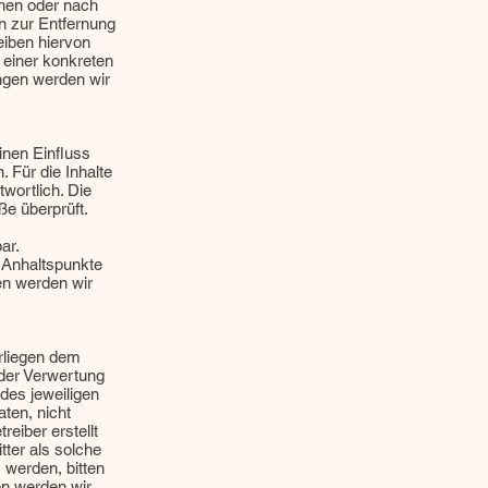
chen oder nach
n zur Entfernung
iben hiervon
 einer konkreten
ngen werden wir
inen Einfluss
 Für die Inhalte
twortlich. Die
ße überprüft.
ar.
e Anhaltspunkte
en werden wir
erliegen dem
 der Verwertung
des jeweiligen
aten, nicht
reiber erstellt
tter als solche
 werden, bitten
n werden wir