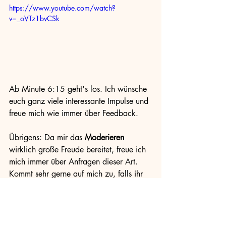
https://www.youtube.com/watch?
v=_oVTz1bvCSk
Ab Minute 6:15 geht's los. Ich wünsche 
euch ganz viele interessante Impulse und 
freue mich wie immer über Feedback. 
Übrigens: Da mir das 
Moderieren
wirklich große Freude bereitet, freue ich 
mich immer über Anfragen dieser Art. 
Kommt sehr gerne auf mich zu, falls ihr 
oder jemand aus eurem Bekanntenkreis 
eine kompetente Moderatorin für die 
nächste Veranstaltung oder den nächsten 
Talk sucht. 