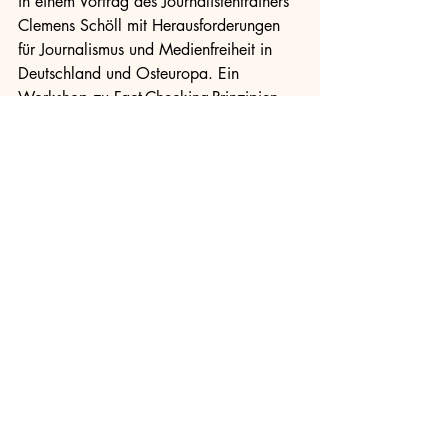
in einem Vortrag des Journalistentrainers 
Clemens Schöll mit Herausforderungen 
für Journalismus und Medienfreiheit in 
Deutschland und Osteuropa. Ein 
Workshop zu Fact-Checking-Prinzipien 
und zur Verifizierung einzelner 
Informationen rundet die gelungene 
Konferenz ab. An unserem letzten Abend 
sitzen wir gemeinsam in einer Bar. Die 
Teilnehmer, die Dozenten, die 
Dolmetscher, die Organisatoren – sie 
alle sind mir ans Herz gewachsen. In nur 
wenigen Tagen sind internationale 
Freundschaften entstanden, die sicherlich 
über das Ende dieses Forums hinaus 
andauern werden. Nastrovje, Russia!
Tag 5: Do svidaniya!
Wie immer, wenn es besonders schön ist, 